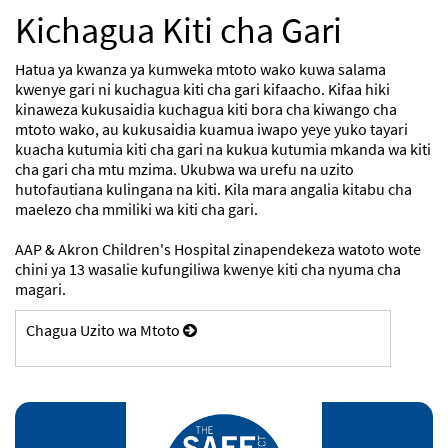
Kichagua Kiti cha Gari
Hatua ya kwanza ya kumweka mtoto wako kuwa salama
kwenye gari ni kuchagua kiti cha gari kifaacho. Kifaa hiki
kinaweza kukusaidia kuchagua kiti bora cha kiwango cha
mtoto wako, au kukusaidia kuamua iwapo yeye yuko tayari
kuacha kutumia kiti cha gari na kukua kutumia mkanda wa kiti
cha gari cha mtu mzima. Ukubwa wa urefu na uzito
hutofautiana kulingana na kiti. Kila mara angalia kitabu cha
maelezo cha mmiliki wa kiti cha gari.
AAP & Akron Children's Hospital zinapendekeza watoto wote
chini ya 13 wasalie kufungiliwa kwenye kiti cha nyuma cha
magari.
Chagua Uzito wa Mtoto